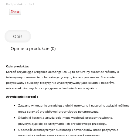
Kod produktu:
021
Opis
Opinie o produkcie (0)
Opis produktu:
Korzeń arcydzięgla (Angelica archangelica L.) to naturalny surowiec roślinny o
intensywnym aromacie i charakterystycznym, korzennym smaku. Starannie
pozyskiwany i suszony, tradycyjnie wykorzystywany jako składnik naparów,
mieszanek ziołowych oraz przypraw w kuchniach europejskich.
Arcydzięgiel korzeń
:
Zawarte w korzeniu arcydzięgla olejki eteryczne i naturalne związki roślinne
mogą sprzyjać prawidłowej pracy układu pokarmowego.
Składniki korzenia arcydzięgla mogą wspierać procesy trawienne,
przyczyniając się do utrzymania ich prawidłowego przebiegu.
Obecność aromatycznych substancji i flawonoidów może pozytywnie
wpływać na ogólne samopoczucie i witalność organizmu.