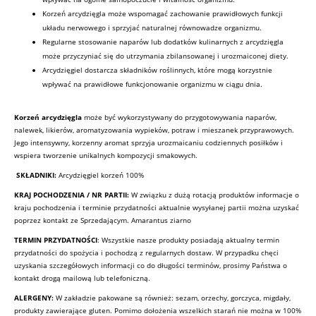
Korzeń arcydzięgla może wspomagać zachowanie prawidłowych funkcji
układu nerwowego i sprzyjać naturalnej równowadze organizmu.
Regularne stosowanie naparów lub dodatków kulinarnych z arcydzięgla
może przyczyniać się do utrzymania zbilansowanej i urozmaiconej diety.
Arcydzięgiel dostarcza składników roślinnych, które mogą korzystnie
wpływać na prawidłowe funkcjonowanie organizmu w ciągu dnia.
Korzeń arcydzięgla
może być wykorzystywany do przygotowywania naparów,
nalewek, likierów, aromatyzowania wypieków, potraw i mieszanek przyprawowych.
Jego intensywny, korzenny aromat sprzyja urozmaicaniu codziennych posiłków i
wspiera tworzenie unikalnych kompozycji smakowych.
SKŁADNIKI:
Arcydzięgiel korzeń 100%
KRAJ POCHODZENIA / NR PARTII
:
W związku z dużą rotacją produktów informacje o
kraju pochodzenia i terminie przydatności aktualnie wysyłanej partii można uzyskać
poprzez kontakt ze Sprzedającym. Amarantus ziarno
TERMIN PRZYDATNOŚCI
: Wszystkie nasze produkty posiadają aktualny termin
przydatności do spożycia i pochodzą z regularnych dostaw. W przypadku chęci
uzyskania szczegółowych informacji co do długości terminów, prosimy Państwa o
kontakt drogą mailową lub telefoniczną.
ALERGENY:
W zakładzie pakowane są również: sezam, orzechy, gorczyca, migdały,
produkty zawierające gluten. Pomimo dołożenia wszelkich starań nie można w 100%