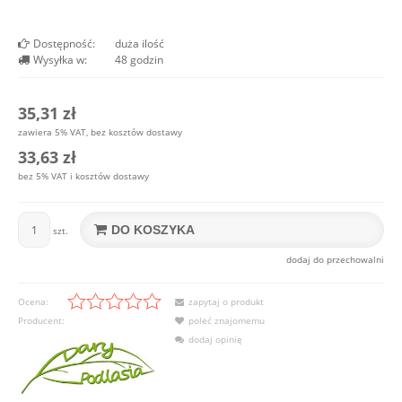
Dostępność:
duża ilość
Wysyłka w:
48 godzin
35,31 zł
zawiera 5% VAT, bez kosztów dostawy
33,63 zł
bez 5% VAT i kosztów dostawy
DO KOSZYKA
szt.
dodaj do przechowalni
Ocena:
zapytaj o produkt
Producent:
poleć znajomemu
dodaj opinię