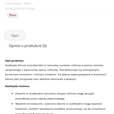
Kod produktu:
DFDC-
96544_20201201202656
Opis
Opinie o produkcie (0)
Opis produktu:
Asafetyda (Ferula assa-foetida) to naturalny surowiec roślinny w postaci proszku
otrzymanego z wysuszonej żywicy roślinnej. Charakteryzuje się intensywnym,
korzennym aromatem i mocnym smakiem. Od dawna wykorzystywana w kuchniach
świata jako przyprawa oraz składnik mieszanek ziołowych.
Asafetyda mielona:
Zawarte w asafetydzie naturalne związki roślinne mogą sprzyjać
prawidłowej pracy układu pokarmowego.
Składniki aromatyczne i żywiczne obecne w asafetydzie mogą wspierać
trawienie i komfort spożywania posiłków, przyczyniając się do utrzymania
prawidłowych funkcji organizmu.