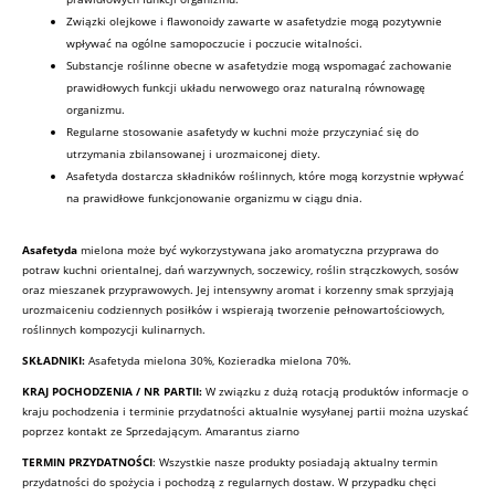
Związki olejkowe i flawonoidy zawarte w asafetydzie mogą pozytywnie
wpływać na ogólne samopoczucie i poczucie witalności.
Substancje roślinne obecne w asafetydzie mogą wspomagać zachowanie
prawidłowych funkcji układu nerwowego oraz naturalną równowagę
organizmu.
Regularne stosowanie asafetydy w kuchni może przyczyniać się do
utrzymania zbilansowanej i urozmaiconej diety.
Asafetyda dostarcza składników roślinnych, które mogą korzystnie wpływać
na prawidłowe funkcjonowanie organizmu w ciągu dnia.
Asafetyda
mielona może być wykorzystywana jako aromatyczna przyprawa do
potraw kuchni orientalnej, dań warzywnych, soczewicy, roślin strączkowych, sosów
oraz mieszanek przyprawowych. Jej intensywny aromat i korzenny smak sprzyjają
urozmaiceniu codziennych posiłków i wspierają tworzenie pełnowartościowych,
roślinnych kompozycji kulinarnych.
SKŁADNIKI:
Asafetyda mielona 30%, Kozieradka mielona 70%.
KRAJ POCHODZENIA / NR PARTII
:
W związku z dużą rotacją produktów informacje o
kraju pochodzenia i terminie przydatności aktualnie wysyłanej partii można uzyskać
poprzez kontakt ze Sprzedającym. Amarantus ziarno
TERMIN PRZYDATNOŚCI
: Wszystkie nasze produkty posiadają aktualny termin
przydatności do spożycia i pochodzą z regularnych dostaw. W przypadku chęci