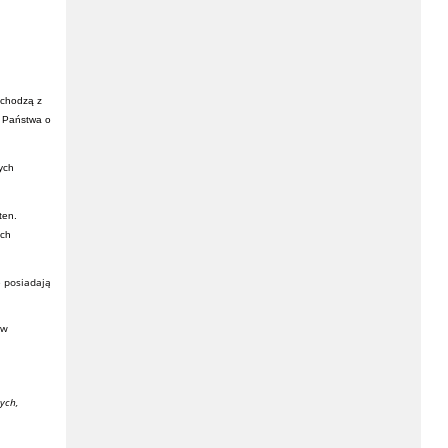
ochodzą z
y Państwa o
ych
ten.
ych
e posiadają
aw
ych,