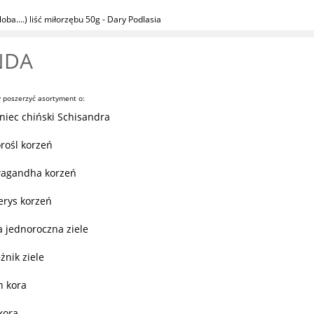
oba....) liść miłorzębu 50g - Dary Podlasia
NDA
 poszerzyć asortyment o:
niec chiński Schisandra
rośl korzeń
agandha korzeń
erys korzeń
a jednoroczna ziele
żnik ziele
n kora
kora