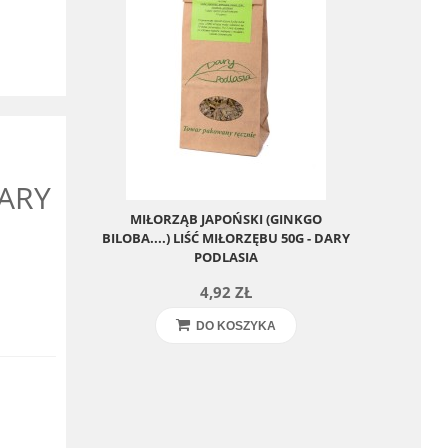
DARY
MIŁORZĄB JAPOŃSKI (GINKGO
BILOBA....) LIŚĆ MIŁORZĘBU 50G - DARY
PODLASIA
4,92 ZŁ
DO KOSZYKA