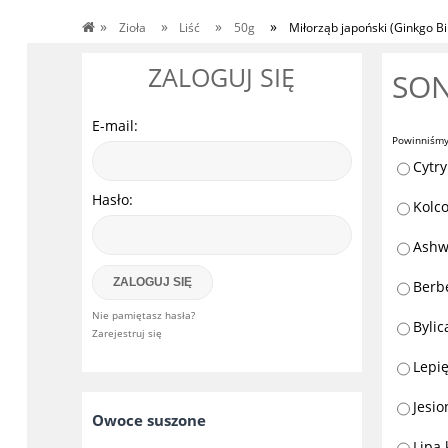
»
»
»
»
Zioła
Liść
50g
Miłorząb japoński (Ginkgo Bil
ZALOGUJ SIĘ
SO
E-mail:
Powinniśmy
Cytry
Hasło:
Kolco
Ashw
ZALOGUJ SIĘ
Berb
Nie pamiętasz hasła?
Bylic
Zarejestruj się
Lepię
Jesio
Owoce suszone
Lipa 