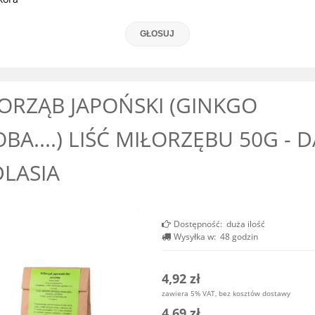
GŁOSUJ
ORZĄB JAPOŃSKI (GINKGO
OBA....) LIŚĆ MIŁORZĘBU 50G - 
LASIA
Dostępność:
duża ilość
Wysyłka w:
48 godzin
4,92 zł
zawiera 5% VAT, bez kosztów dostawy
4,69 zł