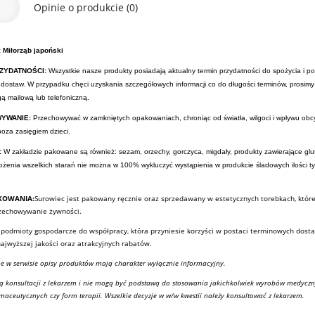
Opinie o produkcie (0)
 Miłorząb japoński
ZYDATNOŚCI:
Wszystkie nasze produkty posiadają aktualny termin przydatności do spożycia i p
 dostaw. W przypadku chęci uzyskania szczegółowych informacji co do długości terminów, prosim
gą mailową lub telefoniczną.
YWANIE:
Przechowywać w zamkniętych opakowaniach, chroniąc od światła, wilgoci i wpływu obc
oza zasięgiem dzieci.
:
W zakładzie pakowane są również: sezam, orzechy, gorczyca, migdały, produkty zawierające glu
żenia wszelkich starań nie można w 100% wykluczyć wystąpienia w produkcie śladowych ilości t
KOWANIA:
Surowiec jest pakowany ręcznie oraz sprzedawany w estetycznych torebkach, któr
rzechowywanie żywności.
podmioty gospodarcze do współpracy, która przyniesie korzyści w postaci terminowych dost
jwyższej jakości oraz atrakcyjnych rabatów.
e w serwisie opisy produktów mają charakter wyłącznie informacyjny.
ją konsultacji z lekarzem i nie mogą być podstawą do stosowania jakichkolwiek wyrobów medyczn
maceutycznych czy form terapii. Wszelkie decyzje w w/w kwestii należy konsultować z lekarzem.