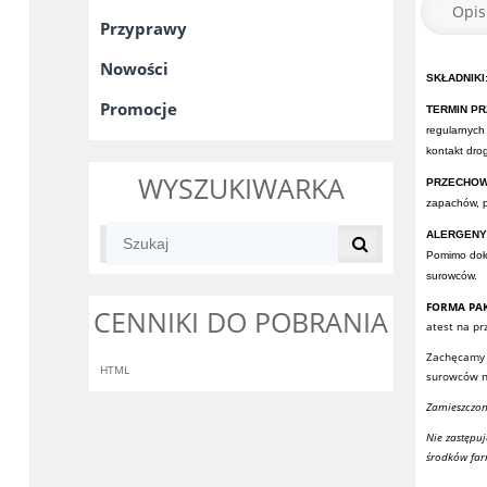
Opis
Przyprawy
Nowości
SKŁADNIKI:
Promocje
TERMIN PR
regularnych
kontakt dro
WYSZUKIWARKA
PRZECHOW
zapachów, p
ALERGENY
Pomimo doło
surowców.
FORMA PA
CENNIKI DO POBRANIA
atest na p
Zachęcamy 
HTML
surowców na
Zamieszczon
Nie zastępu
środków far