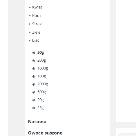
Kwiat
Kora
Strąki
Ziele
Liść
50g
200g
1000g
100g
2000g
500g
20g
25g
Nasiona
Owoce suszone