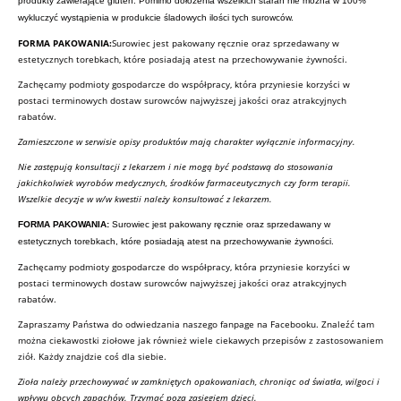
produkty zawierające gluten. Pomimo dołożenia wszelkich starań nie można w 100%
wykluczyć wystąpienia w produkcie śladowych ilości tych surowców.
FORMA PAKOWANIA:
Surowiec jest pakowany ręcznie oraz sprzedawany w
estetycznych torebkach, które posiadają atest na przechowywanie żywności.
Zachęcamy podmioty gospodarcze do współpracy, która przyniesie korzyści w
postaci terminowych dostaw surowców najwyższej jakości oraz atrakcyjnych
rabatów.
Zamieszczone w serwisie opisy produktów mają charakter wyłącznie informacyjny.
Nie zastępują konsultacji z lekarzem i nie mogą być podstawą do stosowania
jakichkolwiek wyrobów medycznych, środków farmaceutycznych czy form terapii.
Wszelkie decyzje w w/w kwestii należy konsultować z lekarzem.
FORMA PAKOWANIA:
Surowiec jest pakowany ręcznie oraz sprzedawany w
estetycznych torebkach, które posiadają atest na przechowywanie żywności.
Zachęcamy podmioty gospodarcze do współpracy, która przyniesie korzyści w
postaci terminowych dostaw surowców najwyższej jakości oraz atrakcyjnych
rabatów.
Zapraszamy Państwa do odwiedzania naszego fanpage na Facebooku. Znaleźć tam
można ciekawostki ziołowe jak również wiele ciekawych przepisów z zastosowaniem
ziół. Każdy znajdzie coś dla siebie.
Zioła należy przechowywać w zamkniętych opakowaniach, chroniąc od światła, wilgoci i
wpływu obcych zapachów. Trzymać poza zasięgiem dzieci.