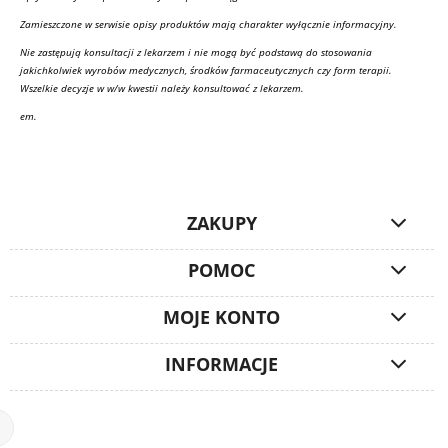
Zamieszczone w serwisie opisy produktów mają charakter wyłącznie informacyjny.
Nie zastępują konsultacji z lekarzem i nie mogą być podstawą do stosowania
jakichkolwiek wyrobów medycznych, środków farmaceutycznych czy form terapii.
Wszelkie decyzje w w/w kwestii należy konsultować z lekarzem.
em.
ZAKUPY
POMOC
MOJE KONTO
INFORMACJE