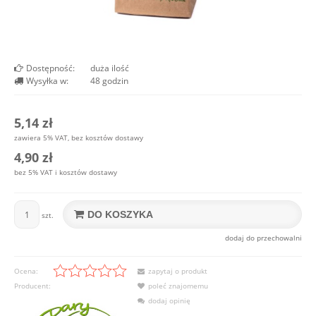
Dostępność:
duża ilość
Wysyłka w:
48 godzin
5,14 zł
zawiera 5% VAT, bez kosztów dostawy
4,90 zł
bez 5% VAT i kosztów dostawy
DO KOSZYKA
szt.
dodaj do przechowalni
Ocena:
zapytaj o produkt
Producent:
poleć znajomemu
dodaj opinię