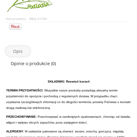
Kod produktu:
DB42-3139A
Opis
Opinie o produkcie (0)
SKŁADNIKI: Rzewień korzeń
TERMIN PRZYDATNOŚCI:
Wszystkie nasze produkty posiadają aktualny termin
przydatności do spożycia i pochodzą z regularnych dostaw. W przypadku chęci
uzyskania szczegółowych informacji co do długości terminów, prosimy Państwa o kontakt
drogą mailową lub telefoniczną.
PRZECHOWYWANIE:
Przechowywać w zamkniętych opakowaniach, chroniąc od światła,
wilgoci i wpływu obcych zapachów, poza zasięgiem dzieci.
ALERGENY:
W zakładzie pakowane są również: sezam, orzechy, gorczyca, migdały,