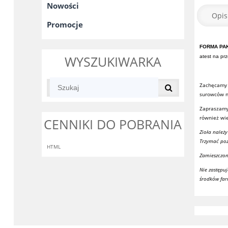
Nowości
Opis
Promocje
FORMA PA
WYSZUKIWARKA
atest na pr
Zachęcamy 
surowców na
Zapraszamy
również wie
CENNIKI DO POBRANIA
Zioła należ
Trzymać poz
HTML
Zamieszczon
Nie zastępu
środków far