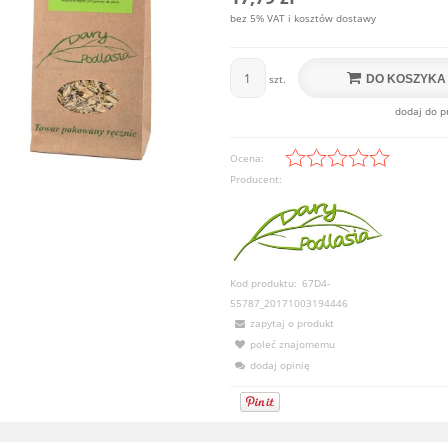
bez 5% VAT i kosztów dostawy
DO KOSZYKA
szt.
dodaj do p
Ocena:
Producent:
Kod produktu:
67D4-
55787_20171003194446
zapytaj o produkt
poleć znajomemu
dodaj opinię