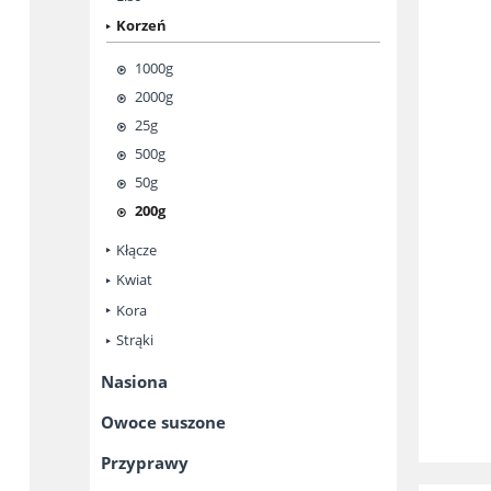
Korzeń
1000g
2000g
25g
500g
50g
200g
Kłącze
Kwiat
Kora
Strąki
Nasiona
Owoce suszone
Przyprawy