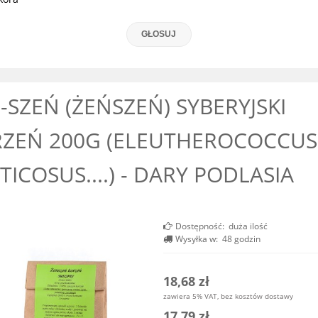
GŁOSUJ
-SZEŃ (ŻEŃSZEŃ) SYBERYJSKI
ZEŃ 200G (ELEUTHEROCOCCUS
TICOSUS....) - DARY PODLASIA
Dostępność:
duża ilość
Wysyłka w:
48 godzin
18,68 zł
zawiera 5% VAT, bez kosztów dostawy
17,79 zł