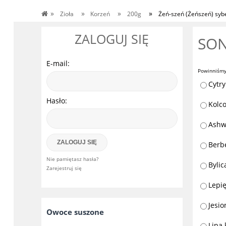
»
»
»
»
Zioła
Korzeń
200g
Żeń-szeń (Żeńszeń) syber
ZALOGUJ SIĘ
SO
E-mail:
Powinniśmy
Cytry
Hasło:
Kolco
Ashw
ZALOGUJ SIĘ
Berb
Nie pamiętasz hasła?
Bylic
Zarejestruj się
Lepię
Jesio
Owoce suszone
Lipa 