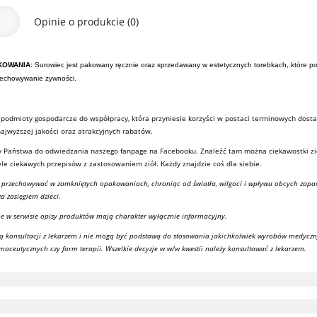
Opinie o produkcie (0)
KOWANIA:
Surowiec jest pakowany ręcznie oraz sprzedawany w estetycznych torebkach, które po
zechowywanie żywności.
podmioty gospodarcze do współpracy, która przyniesie korzyści w postaci terminowych dost
jwyższej jakości oraz atrakcyjnych rabatów.
 Państwa do odwiedzania naszego fanpage na Facebooku. Znaleźć tam można ciekawostki zi
le ciekawych przepisów z zastosowaniem ziół. Każdy znajdzie coś dla siebie.
y przechowywać w zamkniętych opakowaniach, chroniąc od światła, wilgoci i wpływu obcych zap
a zasięgiem dzieci.
e w serwisie opisy produktów mają charakter wyłącznie informacyjny.
ją konsultacji z lekarzem i nie mogą być podstawą do stosowania jakichkolwiek wyrobów medyczn
maceutycznych czy form terapii. Wszelkie decyzje w w/w kwestii należy konsultować z lekarzem.