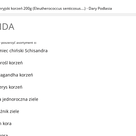
yjski korzeń 200g (Eleutherococcus senticosus....) - Dary Podlasia
NDA
 poszerzyć asortyment o:
niec chiński Schisandra
rośl korzeń
agandha korzeń
erys korzeń
a jednoroczna ziele
żnik ziele
n kora
kora