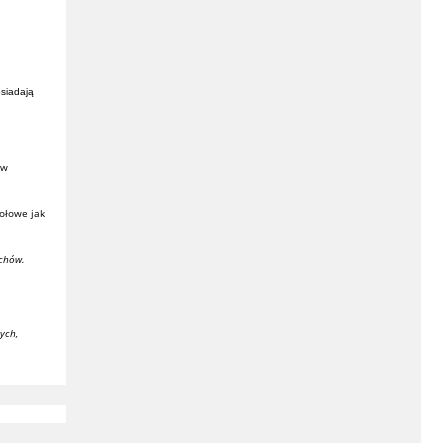
siadają
aw
ołowe jak
achów.
ych,